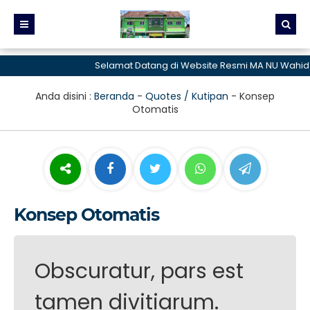
Selamat Datang di Website Resmi MA NU Wahid 
Anda disini :
Beranda
-
Quotes / Kutipan
-
Konsep
Otomatis
Konsep Otomatis
Obscuratur, pars est
tamen divitiarum.